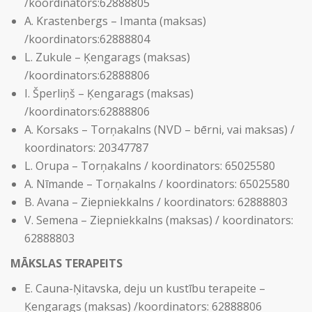
/koordinators:62888805
A. Krastenbergs – Imanta (maksas)
/koordinators:62888804
L. Zukule – Ķengarags (maksas)
/koordinators:62888806
I. Šperliņš – Ķengarags (maksas)
/koordinators:62888806
A. Korsaks – Torņakalns (NVD – bērni, vai maksas) /
koordinators: 20347787
L. Orupa – Torņakalns / koordinators: 65025580
A. Nīmande – Torņakalns / koordinators: 65025580
B. Avana – Ziepniekkalns / koordinators: 62888803
V. Semena – Ziepniekkalns (maksas) / koordinators:
62888803
MĀKSLAS TERAPEITS
E. Cauna-Ņitavska, deju un kustību terapeite –
Ķengarags (maksas) /koordinators: 62888806