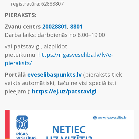
reģistratūra: 62888807
PIERAKSTS:
Zvanu centrs
20028801
,
8801
Darba laiks: darbdienās no 8.00–19.00
vai patstāvīgi, aizpildot
pieteikumu:
https://rigasveseliba.lv/lv/e-
pieraksts/
Portālā
eveselibaspunkts.lv
(pieraksts tiek
veikts automātiski, taču ne visi speciālisti
pieejami):
https://ej.uz/patstavigi