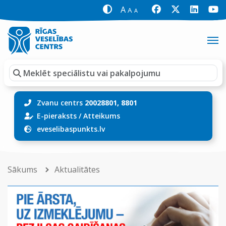
A
A
A
Zvanu centrs
20028801, 8801
E-pieraksts
/
Atteikums
eveselibaspunkts.lv
Sākums
Aktualitātes