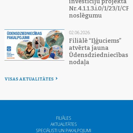
investīciju projekta
Nr. 4.1.1.3.i.0/1/23/I/C
noslēgumu
02.06.2026.
Filiālē “Iļģuciems”
atvērta jauna
Ūdensdziedniecības
nodaļa
VISAS AKTUALITĀTES
FILIĀLES
AKTUALITĀTES
SPECIĀLISTI UN PAKALPOJUMI