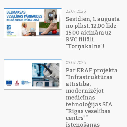
23.07.2026.
Sestdien, 1. augustā
no plkst. 12.00 līdz
15.00 aicinām uz
RVC filiāli
“Torņakalns”!
03.07.2026.
Par ERAF projekta
“Infrastruktūras
attīstība,
modernizējot
medicīnas
tehnoloģijas SIA
“Rīgas veselības
centrs””
īstenošanas