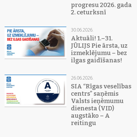
progresu 2026. gada
2. ceturksnī
30.06.2026.
Aktuāli! 1.–31.
JŪLIJS Pie ārsta, uz
izmeklējumu – bez
ilgas gaidīšanas!
26.06.2026.
SIA “Rīgas veselības
centrs” saņēmis
Valsts ieņēmumu
dienesta (VID)
augstāko – A
reitingu