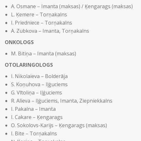
A. Osmane – Imanta (maksas) / Ķengarags (maksas)
L. Ķemere – Torņakalns
I. Priedniece – Torņakalns
A. Zubkova – Imanta, Torņakalns
ONKOLOGS
M. Bitiņa – Imanta (maksas)
OTOLARINGOLOGS
I. Nikolaieva – Bolderāja
S. Koņuhova – Iļģuciems
G. Vītoliņa – Iļģuciems
R. Alieva – Iļģuciems, Imanta, Ziepniekkalns
I. Pakalna – Imanta
I. Cakare – Ķengarags
O. Sokolovs-Karijs – Ķengarags (maksas)
I. Bite – Torņakalns