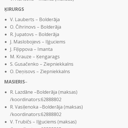
ĶIRURGS
V. Lauberts – Bolderāja
O. Čihrinovs – Bolderāja
R. Jupatovs – Bolderāja
J. Maslobojevs – Iļģuciems
J. Fiļippova – Imanta
M. Krauze – Ķengarags
S. Gusačenko – Ziepniekkalns
O. Deņisovs – Ziepniekkalns
MASIERIS
–
R. Lazdāne –Bolderāja (maksas)
/koordinators:62888802
R. Vasiļenoka –Bolderāja (maksas)
/koordinators:62888802
V. Trubičs – Iļģuciems (maksas)