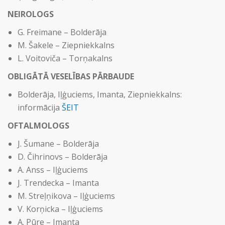
NEIROLOGS
G. Freimane – Bolderāja
M. Šakele – Ziepniekkalns
L. Voitoviča – Torņakalns
OBLIGĀTĀ VESELĪBAS PĀRBAUDE
Bolderāja, Iļģuciems, Imanta, Ziepniekkalns:
informācija
ŠEIT
OFTALMOLOGS
J. Šumane – Bolderāja
D. Čihrinovs – Bolderāja
A. Anss – Iļģuciems
J. Trendecka – Imanta
M. Streļņikova – Iļģuciems
V. Korņicka – Iļģuciems
A. Pūre – Imanta