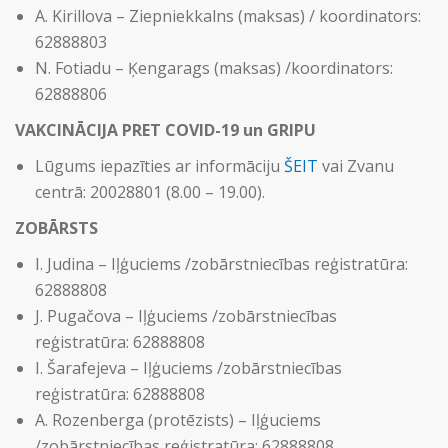
A. Kirillova – Ziepniekkalns (maksas) / koordinators:
62888803
N. Fotiadu – Ķengarags (maksas) /koordinators:
62888806
VAKCINĀCIJA PRET COVID-19 un GRIPU
Lūgums iepazīties ar informāciju
ŠEIT
vai Zvanu
centrā: 20028801 (8.00 – 19.00).
ZOBĀRSTS
I. Judina – Iļģuciems /zobārstniecības reģistratūra:
62888808
J. Pugačova – Iļģuciems /zobārstniecības
reģistratūra: 62888808
I. Šarafejeva – Iļģuciems /zobārstniecības
reģistratūra: 62888808
A. Rozenberga (protēzists) – Iļģuciems
/zobārstniecības reģistratūra: 62888808