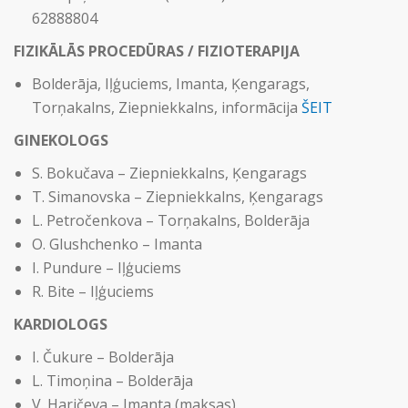
62888804
FIZIKĀLĀS PROCEDŪRAS / FIZIOTERAPIJA
Bolderāja, Iļģuciems, Imanta, Ķengarags,
Torņakalns, Ziepniekkalns, informācija
ŠEIT
GINEKOLOGS
S. Bokučava – Ziepniekkalns, Ķengarags
T. Simanovska – Ziepniekkalns, Ķengarags
L. Petročenkova – Torņakalns, Bolderāja
O. Glushchenko – Imanta
I. Pundure – Iļģuciems
R. Bite – Iļģuciems
KARDIOLOGS
I. Čukure – Bolderāja
L. Timoņina – Bolderāja
V. Haričeva – Imanta (maksas)