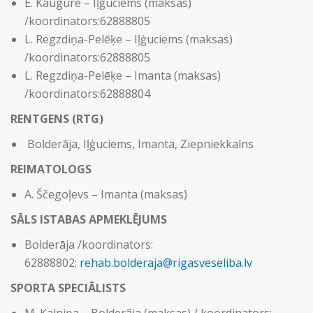
E. Kaugure – Iļģuciems (maksas)
/koordinators:62888805
L. Regzdiņa-Pelēķe – Iļģuciems (maksas)
/koordinators:62888805
L. Regzdiņa-Pelēķe – Imanta (maksas)
/koordinators:62888804
RENTGENS (RTG)
Bolderāja, Iļģuciems, Imanta, Ziepniekkalns
REIMATOLOGS
A. Ščegoļevs – Imanta (maksas)
SĀLS ISTABAS APMEKLĒJUMS
Bolderāja /koordinators:
62888802;
rehab.bolderaja@rigasveseliba.lv
SPORTA SPECIĀLISTS