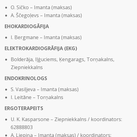
O. Sičko – Imanta (maksas)
A. Ščegoļevs – Imanta (maksas)
EHOKARDIOGĀFIJA
I. Bergmane – Imanta (maksas)
ELEKTROKARDIOGRĀFIJA (EKG)
Bolderāja, Iļģuciems, Ķengarags, Torņakalns,
Ziepniekkalns
ENDOKRINOLOGS
S. Vasiļjeva – Imanta (maksas)
I. Leitāne – Torņakalns
ERGOTERAPEITS
U. K. Kasparsone – Ziepniekkalns / koordinators:
62888803
A. Liepiņa – Imanta (maksas) / koordinators: