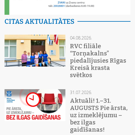
CITAS AKTUALITĀTES
04.08.2026.
RVC filiāle
“Torņakalns”
piedalījusies Rīgas
Kreisā krasta
svētkos
31.07.2026.
Aktuāli! 1.–31.
AUGUSTS Pie ārsta,
uz izmeklējumu –
bez ilgas
gaidīšanas!