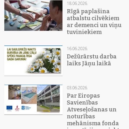
18.06.2026.
Rīgā paplašina
atbalstu cilvēkiem
ar demenci un viņu
tuviniekiem
16.06.2026.
Dežūrārstu darba
laiks Jāņu laikā
03.06.2026.
Par Eiropas
Savienības
Atveseļošanas un
noturības
mehānisma fonda