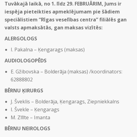
Tuvākajā laikā, no 1. līdz 29. FEBRUĀRIM, Jums ir
iespēja pieteikties apmeklējumam pie šādiem
speciālistiem “Rīgas veselības centra” filiālēs gan
valsts apmaksātās, gan maksas vizītēs:
ALERGOLOGS
I. Pakalna – Ķengarags (maksas)
AUDIOLOGOPĒDS
E. Gžibovska – Bolderāja (maksas) /koordinators:
62888802
BĒRNU ĶIRURGS
J. Šveklis – Bolderāja, Ķengarags, Ziepniekkalns
I. Švekle – Ķengarags
M. Zīlīte – Imanta
BĒRNU NEIROLOGS