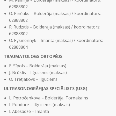
M. Kalniņa – Bolderāja (maksas) / koordinators:
62888802
O. Pinčuks – Bolderāja (maksas) / koordinators:
62888802
R. Rudzītis – Bolderāja (maksas) / koordinators:
62888802
O. Pysmennyk – Imanta (maksas) / koordinators:
62888804
TRAUMATOLOGS ORTOPĒDS
E. Sīpols – Bolderāja (maksas)
J. Brūklis – Iļģuciems (maksas)
O. Tretjakovs – Iļģuciems
ULTRASONOGRĀFIJAS SPECIĀLISTS (USG)
L. Petročenkova – Bolderāja, Torņakalns
I. Pundure – Ilģuciems (maksas)
I. Abesadze – Imanta