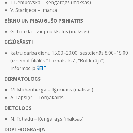
I. Dembovska – Ķengarags (maksas)
V. Stariņeca – Imanta
BĒRNU UN PIEAUGUŠO PSIHIATRS
G. Trimda – Ziepniekkalns (maksas)
DEŽŪRĀRSTI
katru darba dienu 15.00–20.00, sestdienās 8.00–15.00
(izņemot filiālēs “Torņakalns”, “Bolderāja”):
informācija
ŠEIT
DERMATOLOGS
M. Muhenberga – Iļģuciems (maksas)
A. Lapsiņš – Torņakalns
DIETOLOGS
N. Fotiadu – Ķengarags (maksas)
DOPLEROGRĀFIJA