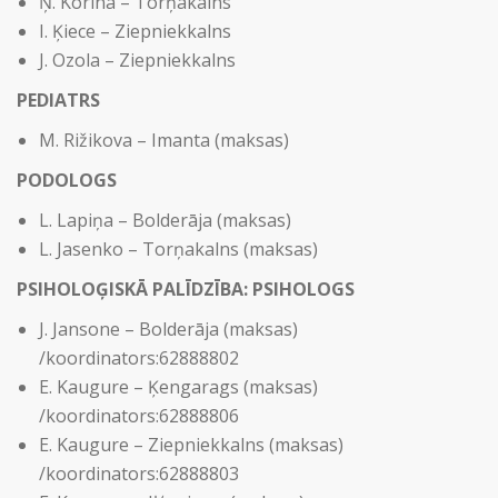
Ņ. Korina – Torņakalns
I. Ķiece – Ziepniekkalns
J. Ozola – Ziepniekkalns
PEDIATRS
M. Rižikova – Imanta (maksas)
PODOLOGS
L. Lapiņa – Bolderāja (maksas)
L. Jasenko – Torņakalns (maksas)
PSIHOLOĢISKĀ PALĪDZĪBA: PSIHOLOGS
J. Jansone – Bolderāja (maksas)
/koordinators:62888802
E. Kaugure – Ķengarags (maksas)
/koordinators:62888806
E. Kaugure – Ziepniekkalns (maksas)
/koordinators:62888803