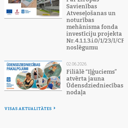
Savienības
Atveseļošanas un
noturības
mehānisma fonda
investīciju projekta
Nr. 4.1.1.3.i.0/1/23/I/C
noslēgumu
02.06.2026.
Filiālē “Iļģuciems”
atvērta jauna
Ūdensdziedniecības
nodaļa
VISAS AKTUALITĀTES