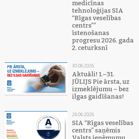
medicīnas
tehnoloģijas SIA
“Rīgas veselības
centrs””
īstenošanas
progresu 2026. gada
2. ceturksnī
30.06.2026.
Aktuāli! 1.–31.
JŪLIJS Pie ārsta, uz
izmeklējumu – bez
ilgas gaidīšanas!
26.06.2026.
SIA “Rīgas veselības
centrs” saņēmis
Valsts ieņēmumu