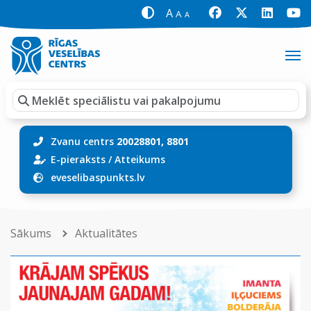
A
A
A
Zvanu centrs
20028801, 8801
E-pieraksts
/
Atteikums
eveselibaspunkts.lv
Sākums
Aktualitātes