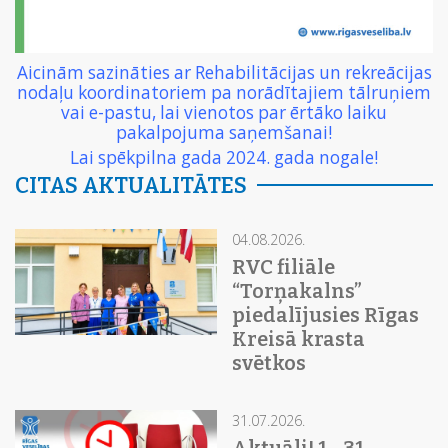
Aicinām sazināties ar Rehabilitācijas un rekreācijas
nodaļu koordinatoriem pa norādītajiem tālruņiem
vai e-pastu, lai vienotos par ērtāko laiku
pakalpojuma saņemšanai!
Lai spēkpilna gada 2024. gada nogale!
CITAS AKTUALITĀTES
04.08.2026.
RVC filiāle
“Torņakalns”
piedalījusies Rīgas
Kreisā krasta
svētkos
31.07.2026.