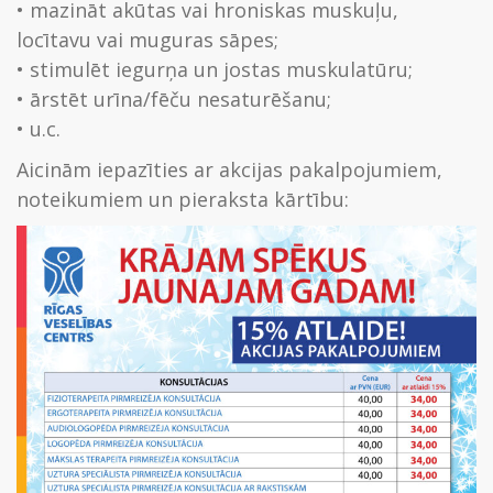
• mazināt akūtas vai hroniskas muskuļu,
locītavu vai muguras sāpes;
• stimulēt iegurņa un jostas muskulatūru;
• ārstēt urīna/fēču nesaturēšanu;
• u.c.
Aicinām iepazīties ar akcijas pakalpojumiem,
noteikumiem un pieraksta kārtību: