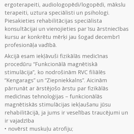
ergoterapeiti, audiologopēdi/logopēdi, mākslu
terapeiti, uztura speciālisti un psihologi.
Piesakieties rehabilitācijas speciālista
konsultācijai un vienojieties par īsu ārstniecības
kursu ar konkrētu mērķi jau šogad decembrī
profesionāļa vadībā.
Akcijā esam iekļāvuši fizikālās medicīnas
procedūru “Funkcionālā magnētiskā
stimulācija”, ko nodrošinām RVC filiālēs
“Kengarags” un “Ziepniekkalns”. Aicinām
pārrunāt ar ārstējošo ārstu par fizikālās
medicīnas tehnoloģijas – funkcionālās
magnētiskās stimulācijas iekļaušanu jūsu
rehabilitācijā, ja jums ir veselības traucējumi un
ir vajadzība
• novērst muskuļu atrofiju;