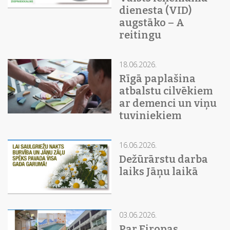
dienesta (VID)
augstāko – A
reitingu
18.06.2026.
Rīgā paplašina
atbalstu cilvēkiem
ar demenci un viņu
tuviniekiem
16.06.2026.
Dežūrārstu darba
laiks Jāņu laikā
03.06.2026.
Par Eiropas