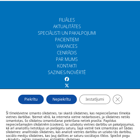
FILIĀLES
AKTUALITĀTES
SPECIĀLISTI UN PAKALPOJUMI
PACIENTIEM
VAKANCES
CENRĀDIS
PAR MUMS
KONTAKTI
SAZINIES/NOVĒRTĒ
Close GDP
Piekrītu
Nepiekrītu
Iestatījumi
Šī tīmekļvietne izmanto sīkdatnes, tai skaitā sīkdatnes, kas nepieciešamas tīmekļa
vietnes darbībai. Ņemot vērā, ka interneta vietne nedarbosies, ja sīkdatnes netiks
izmantotas, šo sīkdatņu izmantošanai piekrišana netiek prasīta. Papildus
nepieciešamajām sīkdatnēm (cookies), lai uzlabotu vietnes darbību un pakalpojumus,
kā arī analizētu lietotājus un pielāgotu saturu, šajā vietnē tiek izmantotas arī šādas
sīkdatnes: analītiskās sīkdatnes, kas analizē vietnes darbību un uzlabo tās darbību,
sociālo mediju sīkdatnes, kas ļauj dalīties ar saturu sociālajos tīklos. Spiežot pogu
<Aizvērt>, netiks izmantotas atzīmētās sīkdatnes.