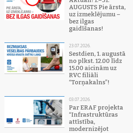
Aktuāli! 1.–31.
AUGUSTS Pie ārsta,
uz izmeklējumu –
bez ilgas
gaidīšanas!
23.07.2026.
Sestdien, 1. augustā
no plkst. 12.00 līdz
15.00 aicinām uz
RVC filiāli
“Torņakalns”!
03.07.2026.
Par ERAF projekta
“Infrastruktūras
attīstība,
modernizējot