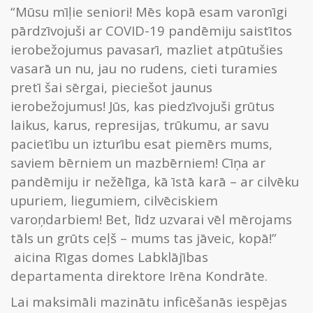
“Mūsu mīļie seniori! Mēs kopā esam varonīgi
pārdzīvojuši ar COVID-19 pandēmiju saistītos
ierobežojumus pavasarī, mazliet atpūtušies
vasarā un nu, jau no rudens, cieti turamies
pretī šai sērgai, pieciešot jaunus
ierobežojumus! Jūs, kas piedzīvojuši grūtus
laikus, karus, represijas, trūkumu, ar savu
pacietību un izturību esat piemērs mums,
saviem bērniem un mazbērniem! Cīņa ar
pandēmiju ir nežēlīga, kā īstā karā – ar cilvēku
upuriem, liegumiem, cilvēciskiem
varoņdarbiem! Bet, līdz uzvarai vēl mērojams
tāls un grūts ceļš – mums tas jāveic, kopā!”
aicina Rīgas domes Labklājības
departamenta direktore Irēna Kondrāte.
Lai maksimāli mazinātu inficēšanās iespējas