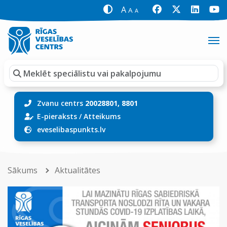
A
A
A
Zvanu centrs
20028801, 8801
E-pieraksts
/
Atteikums
eveselibaspunkts.lv
Sākums
Aktualitātes