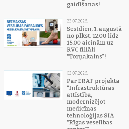
gaidīšanas!
23.07.2026.
Sestdien, 1. augustā
no plkst. 12.00 līdz
15.00 aicinām uz
RVC filiāli
“Torņakalns”!
03.07.2026.
Par ERAF projekta
“Infrastruktūras
attīstība,
modernizējot
medicīnas
tehnoloģijas SIA
“Rīgas veselības