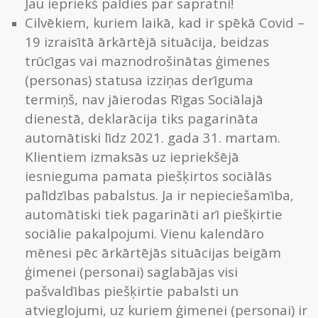
Jau iepriekš paldies par sapratni!
Cilvēkiem, kuriem laikā, kad ir spēkā Covid –
19 izraisītā ārkārtējā situācija, beidzas
trūcīgas vai maznodrošinātas ģimenes
(personas) statusa izziņas derīguma
termiņš, nav jāierodas Rīgas Sociālajā
dienestā, deklarācija tiks pagarināta
automātiski līdz 2021. gada 31. martam.
Klientiem izmaksās uz iepriekšējā
iesnieguma pamata piešķirtos sociālās
palīdzības pabalstus. Ja ir nepieciešamība,
automātiski tiek pagarināti arī piešķirtie
sociālie pakalpojumi. Vienu kalendāro
mēnesi pēc ārkārtējās situācijas beigām
ģimenei (personai) saglabājas visi
pašvaldības piešķirtie pabalsti un
atvieglojumi, uz kuriem ģimenei (personai) ir