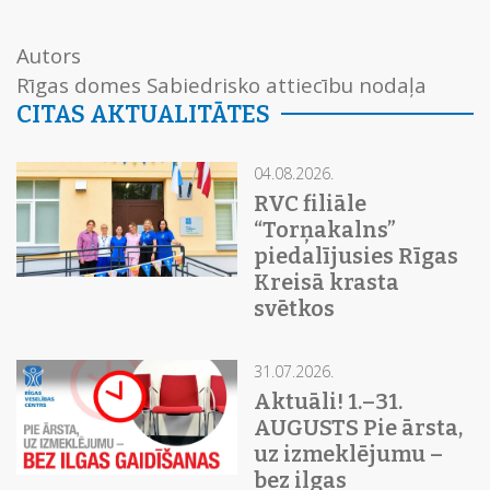
Autors
Rīgas domes Sabiedrisko attiecību nodaļa
CITAS AKTUALITĀTES
04.08.2026.
RVC filiāle
“Torņakalns”
piedalījusies Rīgas
Kreisā krasta
svētkos
31.07.2026.
Aktuāli! 1.–31.
AUGUSTS Pie ārsta,
uz izmeklējumu –
bez ilgas