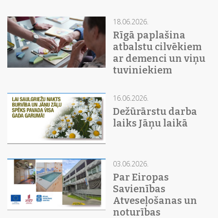
18.06.2026.
Rīgā paplašina
atbalstu cilvēkiem
ar demenci un viņu
tuviniekiem
16.06.2026.
Dežūrārstu darba
laiks Jāņu laikā
03.06.2026.
Par Eiropas
Savienības
Atveseļošanas un
noturības