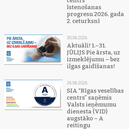
centrs””
īstenošanas
progresu 2026. gada
2. ceturksnī
30.06.2026.
Aktuāli! 1.–31.
JŪLIJS Pie ārsta, uz
izmeklējumu – bez
ilgas gaidīšanas!
26.06.2026.
SIA “Rīgas veselības
centrs” saņēmis
Valsts ieņēmumu
dienesta (VID)
augstāko – A
reitingu