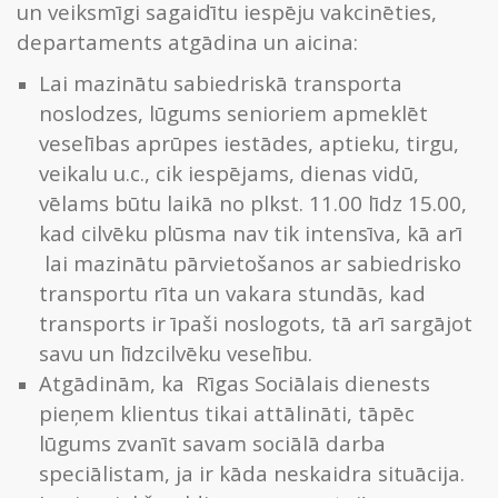
un veiksmīgi sagaidītu iespēju vakcinēties,
departaments atgādina un aicina:
Lai mazinātu sabiedriskā transporta
noslodzes, lūgums senioriem apmeklēt
veselības aprūpes iestādes, aptieku, tirgu,
veikalu u.c., cik iespējams, dienas vidū,
vēlams būtu laikā no plkst. 11.00 līdz 15.00,
kad cilvēku plūsma nav tik intensīva, kā arī
lai mazinātu pārvietošanos ar sabiedrisko
transportu rīta un vakara stundās, kad
transports ir īpaši noslogots, tā arī sargājot
savu un līdzcilvēku veselību.
Atgādinām, ka Rīgas Sociālais dienests
pieņem klientus tikai attālināti, tāpēc
lūgums zvanīt savam sociālā darba
speciālistam, ja ir kāda neskaidra situācija.