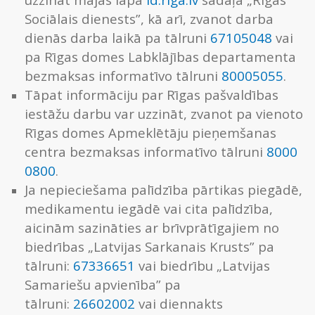
Sociālais dienests”, kā arī, zvanot darba
dienās darba laikā pa tālruni
67105048
vai
pa Rīgas domes Labklājības departamenta
bezmaksas informatīvo tālruni
80005055
.
Tāpat informāciju par Rīgas pašvaldības
iestāžu darbu var uzzināt, zvanot pa vienoto
Rīgas domes Apmeklētāju pieņemšanas
centra bezmaksas informatīvo tālruni
8000
0800
.
Ja nepieciešama palīdzība pārtikas piegādē,
medikamentu iegādē vai cita palīdzība,
aicinām sazināties ar brīvprātīgajiem no
biedrības „Latvijas Sarkanais Krusts” pa
tālruni:
67336651
vai biedrību „Latvijas
Samariešu apvienība” pa
tālruni:
26602002
vai diennakts