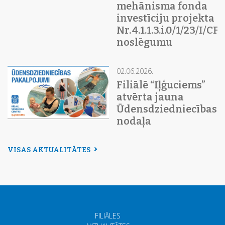
mehānisma fonda
investīciju projekta
Nr. 4.1.1.3.i.0/1/23/I/C
noslēgumu
02.06.2026.
Filiālē “Iļģuciems”
atvērta jauna
Ūdensdziedniecības
nodaļa
VISAS AKTUALITĀTES
FILIĀLES