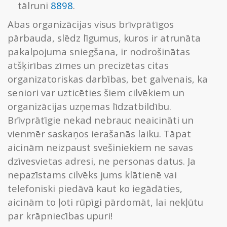
tālruni
8898
.
Abas organizācijas visus brīvprātīgos
pārbauda, slēdz līgumus, kuros ir atrunāta
pakalpojuma sniegšana, ir nodrošinātas
atšķirības zīmes un precizētas citas
organizatoriskas darbības, bet galvenais, ka
seniori var uzticēties šiem cilvēkiem un
organizācijas uzņemas līdzatbildību.
Brīvprātīgie nekad nebrauc neaicināti un
vienmēr saskaņos ierašanās laiku. Tāpat
aicinām neizpaust svešiniekiem ne savas
dzīvesvietas adresi, ne personas datus. Ja
nepazīstams cilvēks jums klātienē vai
telefoniski piedāvā kaut ko iegādāties,
aicinām to ļoti rūpīgi pārdomāt, lai nekļūtu
par krāpniecības upuri!