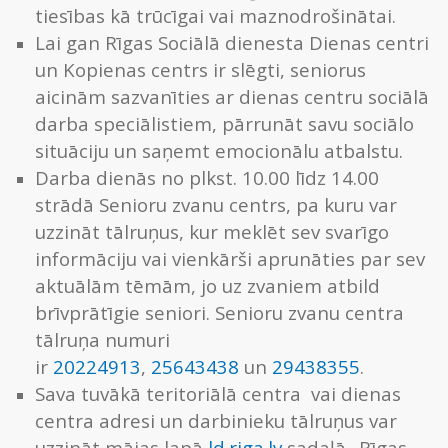
tiesības kā trūcīgai vai maznodrošinātai.
Lai gan Rīgas Sociālā dienesta Dienas centri
un Kopienas centrs ir slēgti, seniorus
aicinām sazvanīties ar dienas centru sociālā
darba speciālistiem, pārrunāt savu sociālo
situāciju un saņemt emocionālu atbalstu.
Darba dienās no plkst. 10.00 līdz 14.00
strādā Senioru zvanu centrs, pa kuru var
uzzināt tālruņus, kur meklēt sev svarīgo
informāciju vai vienkārši aprunāties par sev
aktuālām tēmām, jo uz zvaniem atbild
brīvprātīgie seniori. Senioru zvanu centra
tālruņa numuri
ir
20224913
,
25643438
un
29438355
.
Sava tuvākā teritoriālā centra vai dienas
centra adresi un darbinieku tālruņus var
uzzināt mājas lapā
ld.riga.lv
sadaļā „Rīgas