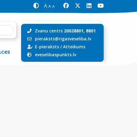
A
A
A
Zvanu centrs
20028801, 8801
pieraksts@rigasveseliba.lv
E-pieraksts
/
Atteikums
ces
eveselibaspunkts.lv