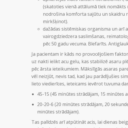
(skatoties vienā attālumā tiek nomākts 
nodrošina komforta sajūtu un skaidru red
mirkšķinot).
dažādas sistēmiskas organisma un arī a
vairogdziedzera saslimšanas, reimatol
pēc 50 gadu vecuma. Blefarīts. Antigla
Ja pacientam ir kāds no provocējošiem faktor
uz nakti ielikt acu gelu, kas stabilizē asaru 
pēc ārsta ieteikumiem. Mākslīgās asaras pare
vēl neizjūt, nevis tad, kad jau parādījušies si
lieto viedierīces, ieteicams ievērot tuvuma 
45-15 (45 minūtes strādājam, 15 minūtes a
20-20-6 (20 minūtes strādājam, 20 sekund
minūtes strādājam).
Tas palīdzēs arī atpūtināt acis, lai dienas be