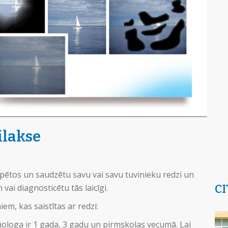
ilakse
rūpētos un saudzētu savu vai savu tuvinieku redzi un
CI
vai diagnosticētu tās laicīgi.
em, kas saistītas ar redzi:
ologa ir 1 gada, 3 gadu un pirmskolas vecumā. Lai