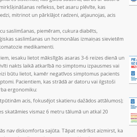
mirkšķināšanas reflekss, bet asaru plēvīte, kas
zi, mitrinot un pārklājot radzeni, atjaunojas, acis
cu saslimšanas, piemēram, cukura diabēts,
oģiskas saslimšanas un hormonālas izmaiņas sievietēm
ukomatozie medikamenti.
iem, iesaku lietot mākslīgās asaras 3-6 reizes dienā un
plēvīti nakts laikā atkarībā no simptomu izpausmes vai
izi būtu lietot, kamēr negatīvos simptomus pacients
mptomi. Pacientiem, kas strādā ar datoru vai ilgstoši
darba ergonomiku:
tpūtinām acis, fokusējot skatienu dažādos attālumos);
es skatāmies vismaz 6 metru tālumā un atkal 20
igās nav diskomforta sajūta. Tāpat nedrīkst aizmirst, ka