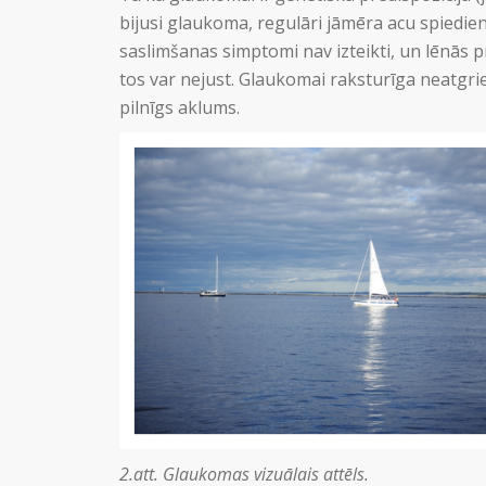
bijusi glaukoma, regulāri jāmēra acu spiedie
saslimšanas simptomi nav izteikti, un lēnās 
tos var nejust. Glaukomai raksturīga neatgri
pilnīgs aklums.
2.att. Glaukomas vizuālais attēls.