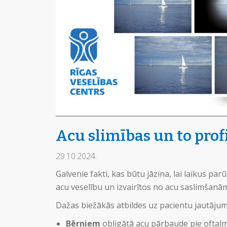
Acu slimības un to prof
29.10.2024.
Galvenie fakti, kas būtu jāzina, lai laikus pa
acu veselību un izvairītos no acu saslimšanām 
Dažas biežākās atbildes uz pacientu jautājumi
Bērniem
obligātā acu pārbaude pie oftalm