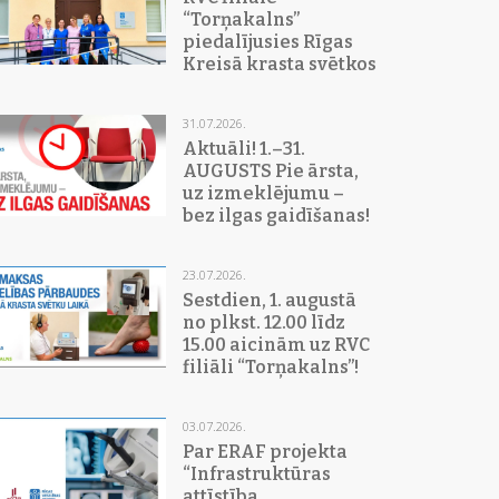
“Torņakalns”
piedalījusies Rīgas
Kreisā krasta svētkos
31.07.2026.
Aktuāli! 1.–31.
AUGUSTS Pie ārsta,
uz izmeklējumu –
bez ilgas gaidīšanas!
23.07.2026.
Sestdien, 1. augustā
no plkst. 12.00 līdz
15.00 aicinām uz RVC
filiāli “Torņakalns”!
03.07.2026.
Par ERAF projekta
“Infrastruktūras
attīstība,