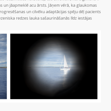
ns un jāapmeklē acu ārsts. Jāņem vērā, ka glaukomas
progresēšanas un cilvēku adaptācijas spēju dēļ pacients
ezeniska redzes lauka sašaurināšanās līdz iestājas