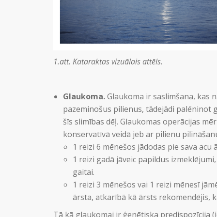
1.att. Kataraktas vizuālais attēls.
Glaukoma.
Glaukoma ir saslimšana, kas na
pazeminošus pilienus, tādejādi palēninot 
šīs slimības dēļ. Glaukomas operācijas mērķ
konservatīvā veidā jeb ar pilienu pilināša
1 reizi 6 mēnešos jādodas pie sava acu ā
1 reizi gadā jāveic papildus izmeklējum
gaitai.
1 reizi 3 mēnešos vai 1 reizi mēnesī jām
ārsta, atkarībā kā ārsts rekomendējis, ka
Tā kā glaukomai ir ģenētiska predispozīcija (j