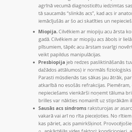
agrīnā vecumā diagnosticētu iedzimtas sasli
tā saucamās “slinkās acs”, kad acs ir anat
iemācījušās ar šo aci skatīties un nepieci
Miopija.
Cilvēkiem ar miopiju acu ārsta kont
gadā. Cilvēkiem ar miopiju acs ābols ir lielā
plīsumiem, tāpēc acu ārstam svarīgi novēr
veikt papildus manipulācijas.
Presbiopija
jeb redzes pasliktināšanās t
dažādos attālumos) ir normāls fizioloģisks 
Parasti mūsdienās tas sākas jau ātrāk, par
atkarībā no esošās refrakcijas. Piemēram, c
nepieciešams vienkārši noņemt tāluma brill
brilles var nākties nomainīt uz stiprākām ik 
Sausās acs sindroms
raksturojas ar asar
vakarā vai arī no rīta pieceļoties. No rītie
kas pāriet, acis pamirkšķinot. Provocējošie 
apkārtējās vides faktori: kondicionieri,