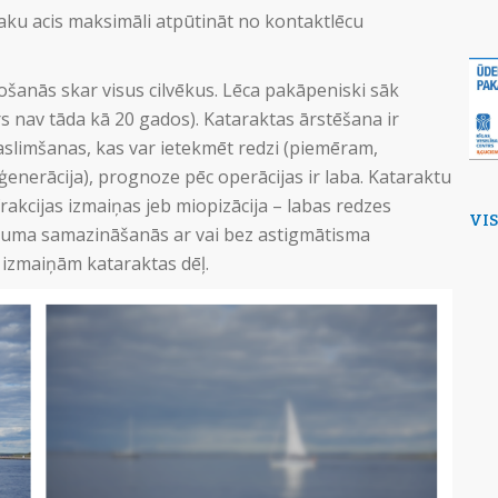
saku acis maksimāli atpūtināt no kontaktlēcu
ošanās skar visus cilvēkus. Lēca pakāpeniski sāk
s nav tāda kā 20 gados). Kataraktas ārstēšana ir
saslimšanas, kas var ietekmēt redzi (piemēram,
ģenerācija), prognoze pēc operācijas ir laba. Kataraktu
frakcijas izmaiņas jeb miopizācija – labas redzes
VI
pruma samazināšanās ar vai bez astigmātisma
 izmaiņām kataraktas dēļ.