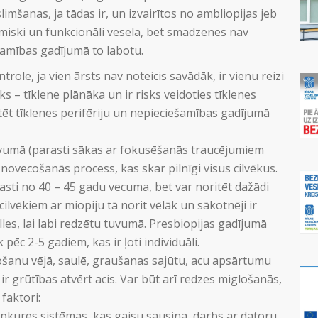
mšanas, ja tādas ir, un izvairītos no ambliopijas jeb
omiski un funkcionāli vesela, bet smadzenes nav
ešamības gadījumā to labotu.
role, ja vien ārsts nav noteicis savādāk, ir vienu reizi
ks – tīklene plānāka un ir risks veidoties tīklenes
tēt tīklenes perifēriju un nepieciešamības gadījumā
uvumā (parasti sākas ar fokusēšanās traucējumiem
novecošanās process, kas skar pilnīgi visus cilvēkus.
asti no 40 – 45 gadu vecuma, bet var noritēt dažādi
ilvēkiem ar miopiju tā norit vēlāk un sākotnēji ir
es, lai labi redzētu tuvumā. Presbiopijas gadījumā
pēc 2-5 gadiem, kas ir ļoti individuāli.
ošanu vējā, saulē, graušanas sajūtu, acu apsārtumu
m ir grūtības atvērt acis. Var būt arī redzes miglošanās,
faktori:
 apkures sistēmas, kas gaisu sausina, darbs ar datoru