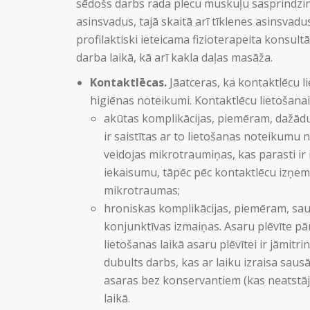
sēdošs darbs rada plecu muskuļu sasprindzin
asinsvadus, tajā skaitā arī tīklenes asinsvad
profilaktiski ieteicama fizioterapeita konsult
darba laikā, kā arī kakla daļas masāža.
Kontaktlēcas.
Jāatceras, ka kontaktlēcu li
higiēnas noteikumi. Kontaktlēcu lietošanai
akūtas komplikācijas, piemēram, dažādu 
ir saistītas ar to lietošanas noteikumu
veidojas mikrotraumiņas, kas parasti ir
iekaisumu, tāpēc pēc kontaktlēcu izņemš
mikrotraumas;
hroniskas komplikācijas, piemēram, sau
konjunktīvas izmaiņas. Asaru plēvīte pā
lietošanas laikā asaru plēvītei ir jāmitr
dubults darbs, kas ar laiku izraisa saus
asaras bez konservantiem (kas neatstāj
laikā.