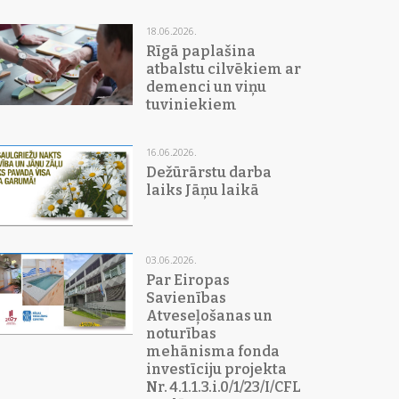
18.06.2026.
Rīgā paplašina
atbalstu cilvēkiem ar
demenci un viņu
tuviniekiem
16.06.2026.
Dežūrārstu darba
laiks Jāņu laikā
03.06.2026.
Par Eiropas
Savienības
Atveseļošanas un
noturības
mehānisma fonda
investīciju projekta
Nr. 4.1.1.3.i.0/1/23/I/CFLA/015