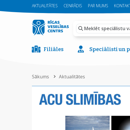
AKTUALITĀTES
CENRĀDIS
PAR MUMS
KONTAKT
Filiāles
Speciālisti un
Sākums
Aktualitātes