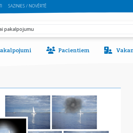
I
SAZINIES / NOVĒRTĒ
 pakalpojumi
Pacientiem
Vakan