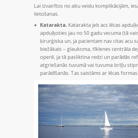
Lai izvairītos no abu veidu komplikācijām, ie
lietošanas.
Katarakta.
Katarakta jeb acs lēcas apduļķ
apduļķoties jau no 50 gadu vecuma (tā vair
ķirurģiska un, ja pacientam nav citas acu 
biežākais – glaukoma, tīklenes centrāla de
operē, ja tā pasliktina redzi un parādās re
atgriešanās tuvumā vai tuvuma briļļu sti
parādīšanās. Tas saistāms ar lēcas formas