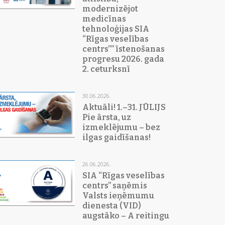
modernizējot
medicīnas
tehnoloģijas SIA
“Rīgas veselības
centrs”” īstenošanas
progresu 2026. gada
2. ceturksnī
30.06.2026.
Aktuāli! 1.–31. JŪLIJS
Pie ārsta, uz
izmeklējumu – bez
ilgas gaidīšanas!
26.06.2026.
SIA “Rīgas veselības
centrs” saņēmis
Valsts ieņēmumu
dienesta (VID)
augstāko – A reitingu