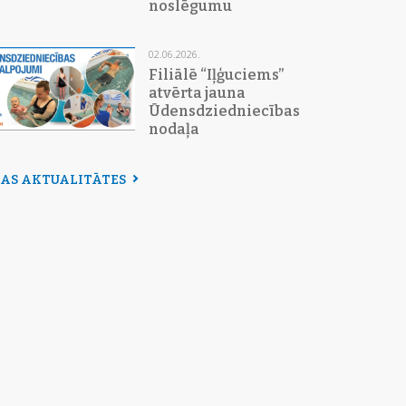
noslēgumu
02.06.2026.
Filiālē “Iļģuciems”
atvērta jauna
Ūdensdziedniecības
nodaļa
SAS AKTUALITĀTES