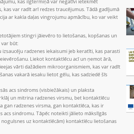
ājumu, kas ilgtermiņā var negatīvi ietekmēt
us, kas var radīt arī redzes traucējumus. Tādā gadījumā
ācija ar kakla daļas vingrojumu apmācību, ko var veikt
etotājiem stingri jāievēro to lietošanas, kopšanas un
 var būt:
izsaucēju radzenes iekaisumi jeb keratīti, kas parasti
 neievērošanu. Liekot kontaktlēcu acī un ņemot ārā,
 ieejas vārti dažādiem mikroorganismiem, kas var radīt
anas vakarā iesaku lietot gēlu, kas sadziedē šīs
sās acs sindroms (visbiežākais) un plaksta
rklāj un mitrina radzenes virsmu, bet kontaktlēcu
ina gan radzenes virsma, gan kontaktlēca, kas ir
ās acs sindromu. Tāpēc noteikti jālieto mākslīgās
 nogulsnes uz kontaktlēcām) kontaktlēcu lietošanas