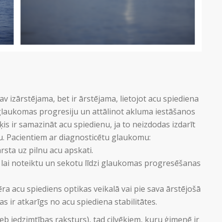
v izārstējama, bet ir ārstējama, lietojot acu spiediena
glaukomas progresiju un attālinot akluma iestāšanos
is ir samazināt acu spiedienu, ja to neizdodas izdarīt
nu. Pacientiem ar diagnosticētu glaukomu:
rsta uz pilnu acu apskati.
i, lai noteiktu un sekotu līdzi glaukomas progresēšanas
ēra acu spiediens optikas veikalā vai pie sava ārstējošā
s ir atkarīgs no acu spiediena stabilitātes.
eb iedzimtības raksturs), tad cilvēkiem, kuru ģimenē ir