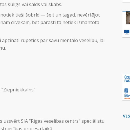
as sulīgs vai salds vai skābs.
otiek tieši šobrīd — šeit un tagad, nevērtējot
ienam cilvēkam, bet parasti tā netiek izmantota
i apzināti rūpēties par savu mentālo veselību, lai
nu.
n “Ziepniekkalns”
VI
s uzsvērt SIA “Rīgas veselības centrs” speciālistu
stniecības procesa laikā: