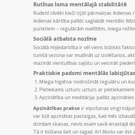
Rutīnas loma mentālajā stabilitātē
Rudenī cilvēki bieži izjūt pārmaiņas ikdienas 
ikdienas kārtība palīdz saglabāt mentālo līdzs
punktiem – regulārām maltītēm, miega režīmu
Sociālā atbalsta nozīme
Sociālā mijiedarbība ir vēl viens būtisks fakt
tumšā sezona var mudināt uz izolēšanos, akt
mazināt vientulības sajūtu un veicināt piederī
Praktiskie padomi mentālās labizjūtas
Miega higiēna: nodrošināt regulāru un kva
Pietiekams uzturs: uzturs ar pietiekamiem
Apzinātība un meditācija: palīdz apzināties
Apzinātības prakse
ir elpošanas vingrinājum
var būt apzinātas pastaigas, kad mēs izbaud
dzirdam skaņas, nevis esam savā ierastajā dom
Tā ir būšana šeit un tagad. Arī ābolu var ēst 