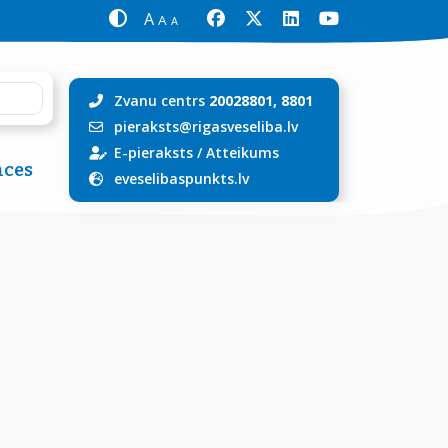
A
A
A
Zvanu centrs
20028801, 8801
pieraksts@rigasveseliba.lv
E-pieraksts
/
Atteikums
ces
eveselibaspunkts.lv