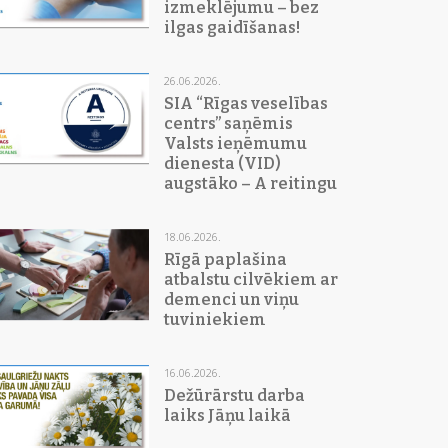
izmeklējumu – bez
ilgas gaidīšanas!
26.06.2026.
SIA “Rīgas veselības
centrs” saņēmis
Valsts ieņēmumu
dienesta (VID)
augstāko – A reitingu
18.06.2026.
Rīgā paplašina
atbalstu cilvēkiem ar
demenci un viņu
tuviniekiem
16.06.2026.
Dežūrārstu darba
laiks Jāņu laikā