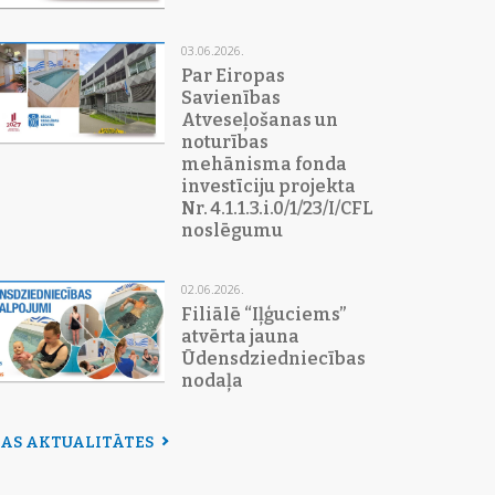
03.06.2026.
Par Eiropas
Savienības
Atveseļošanas un
noturības
mehānisma fonda
investīciju projekta
Nr. 4.1.1.3.i.0/1/23/I/CFLA/015
noslēgumu
02.06.2026.
Filiālē “Iļģuciems”
atvērta jauna
Ūdensdziedniecības
nodaļa
SAS AKTUALITĀTES