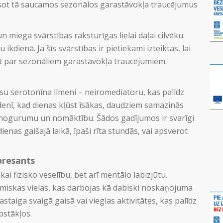
isot tā saucamos sezonālos garastāvokļa traucējumus
n miega svārstības raksturīgas lielai daļai cilvēku.
kdienā. Ja šīs svārstības ir pietiekami izteiktas, lai
atīt par sezonāliem garastāvokļa traucējumiem.
su serotonīna līmeni – neiromediatoru, kas palīdz
denī, kad dienas kļūst īsākas, daudziem samazinās
īt nogurumu un nomāktību. Šādos gadījumos ir svarīgi
enas gaišajā laikā, īpaši rīta stundās, vai apsverot
presants
kai fizisko veselību, bet arī mentālo labizjūtu.
īmiskas vielas, kas darbojas kā dabiski noskaņojuma
staiga svaigā gaisā vai vieglas aktivitātes, kas palīdz
pstākļos.