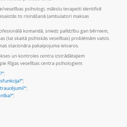
ie/veselības psihologi, mākslu terapeiti identificē
esaistās to risināšanā (ambulatori maksas
iprofesionālā komandā, sniedz palīdzību gan bērniem,
 (tai skaitā psihiskās veselības) problēmām valsts
enas stacionāra pakalpojuma ietvaros.
akses un kontroles centra izstrādātajiem
 pie Rīgas veselības centra psihologiem:
?”
;
sfunkcija?”
;
i traucējumi?”
;
onība?”
;