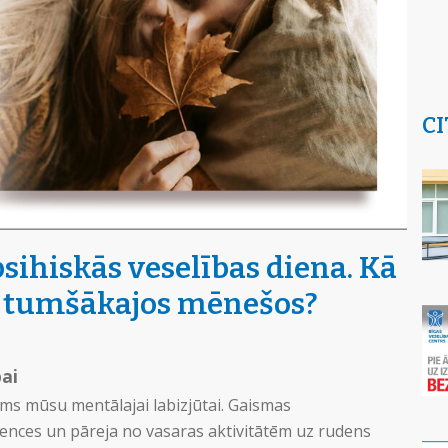
CI
psihiskās veselības diena. Kā
a tumšākajos mēnešos?
ai
ms mūsu mentālajai labizjūtai. Gaismas
ences un pāreja no vasaras aktivitātēm uz rudens