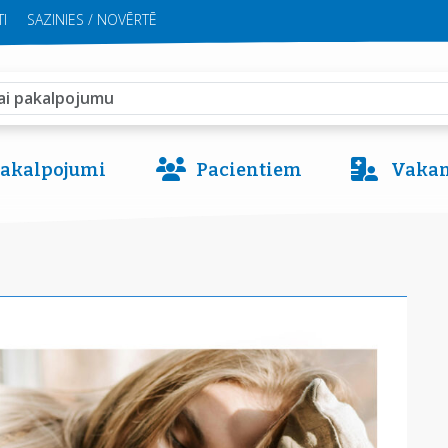
I
SAZINIES / NOVĒRTĒ
 pakalpojumi
Pacientiem
Vakan