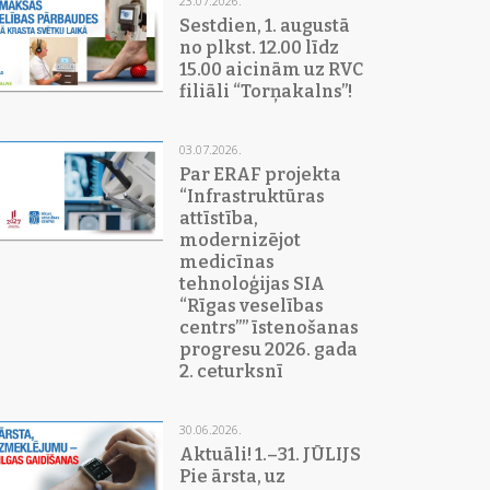
23.07.2026.
Sestdien, 1. augustā
no plkst. 12.00 līdz
15.00 aicinām uz RVC
filiāli “Torņakalns”!
03.07.2026.
Par ERAF projekta
“Infrastruktūras
attīstība,
modernizējot
medicīnas
tehnoloģijas SIA
“Rīgas veselības
centrs”” īstenošanas
progresu 2026. gada
2. ceturksnī
30.06.2026.
Aktuāli! 1.–31. JŪLIJS
Pie ārsta, uz