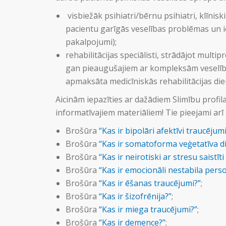
visbiežāk psihiatri/bērnu psihiatri, klīnisk
pacientu garīgās veselības problēmas un i
pakalpojumi);
rehabilitācijas speciālisti, strādājot mult
gan pieaugušajiem ar kompleksām veselības
apmaksāta medicīniskās rehabilitācijas di
Aicinām iepazīties ar dažādiem Slimību profil
informatīvajiem materiāliem! Tie pieejami arī
Brošūra
“Kas ir bipolāri afektīvi traucējumi
Brošūra
“Kas ir somatoforma veģetatīva di
Brošūra
“Kas ir neirotiski ar stresu saistīt
Brošūra
“Kas ir emocionāli nestabila pers
Brošūra
“Kas ir ēšanas traucējumi?”
;
Brošūra
“Kas ir šizofrēnija?”
;
Brošūra
“Kas ir miega traucējumi?”
;
Brošūra
“Kas ir demence?”
;