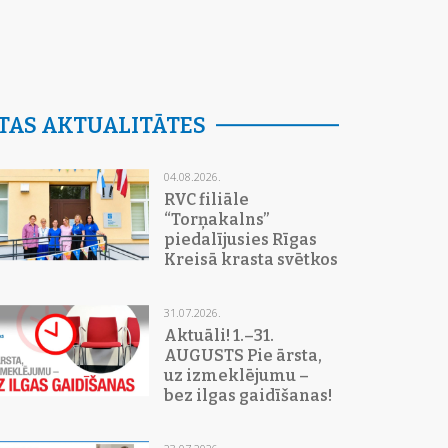
TAS AKTUALITĀTES
04.08.2026.
RVC filiāle
“Torņakalns”
piedalījusies Rīgas
Kreisā krasta svētkos
31.07.2026.
Aktuāli! 1.–31.
AUGUSTS Pie ārsta,
uz izmeklējumu –
bez ilgas gaidīšanas!