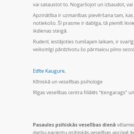
vai sataustot to. Nogaršojot un izbaudot, vai t
Apzinātība ir uzmanības pievēršana tam, kas n
notiekošo. Šī prasme ir dabīga, tā piemīt ikv
ikdienas steigā.
Rudenī, iestājoties tumšajam laikam, ir svarīg
veiksmīgi pārdzīvotu šo pārmaiņu pilno sezo
Edīte Kaugure
,
Klīniskā un veselības psiholoģe
Rīgas veselības centra filiālēs “Ķengarags” u
Pasaules psihiskās veselības dienā
vēlamie
darbu pacientu psihiskās veselības aprūpē ār