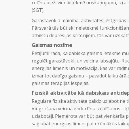
rutīnu bieži vien ietekmē noskaņojumu, izra
(SGT).
Garastāvokļa mainība, aktivitātes, ēstgribas u
Pārsvarā tās būtiski neietekmē funkcionēšanu i
atbilstu depresijas kritērijiem, tās var uzsk
Gaismas nozīme
Pētījumi rāda, ka dabiskā gaisma ietekmē mū
regulēt garastāvokli un veicina labsajūtu. Ru
enerģijas līmenis un motivācija, kas var rad
izmantot dabīgo gaismu – pavadot laiku ārā di
gaismas terapijas iespējas.
Fiziskā aktivitāte kā dabiskais antide
Regulāra fiziskā aktivitāte palīdz uzlabot ne ti
Vingrošana veicina endorfīnu izdalīšanos – ķ
uzlabotāji. Piemērota var būt pat vienkārša pa
saglabāt enerģijas līmeni pat drūmākos laika