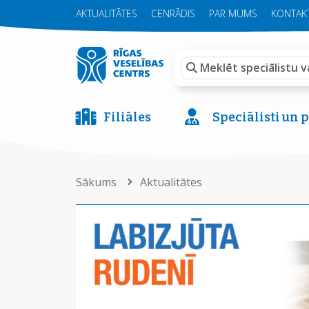
AKTUALITĀTES
CENRĀDIS
PAR MUMS
KONTAKT
Filiāles
Speciālisti un
Sākums
Aktualitātes