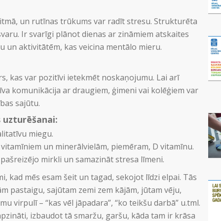
ritmā, un rutīnas trūkums var radīt stresu. Strukturēta
varu. Ir svarīgi plānot dienas ar zināmiem atskaites
 un aktivitātēm, kas veicina mentālo mieru.
ors, kas var pozitīvi ietekmēt noskaņojumu. Lai arī
īva komunikācija ar draugiem, ģimeni vai kolēģiem var
bas sajūtu.
 uzturēšanai:
litatīvu miegu.
 vitamīniem un minerālvielām, piemēram, D vitamīnu.
 pašreizējo mirkli un samazināt stresa līmeni.
i, kad mēs esam šeit un tagad, sekojot līdzi elpai. Tās
ām pastaigu, sajūtam zemi zem kājām, jūtam vēju,
u virpulī – “kas vēl jāpadara”, “ko teikšu darbā” u.tml.
apzināti, izbaudot tā smaržu, garšu, kāda tam ir krāsa